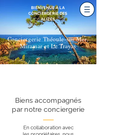
BIENVENUE À LA
CONCIERGERIE DES
ALIZÉS
Conciergerie Théoule-sur Mer,
Miramar et Le Trayas
Biens accompagnés
par notre conciergerie
En collaboration avec
les propriétaires, nous