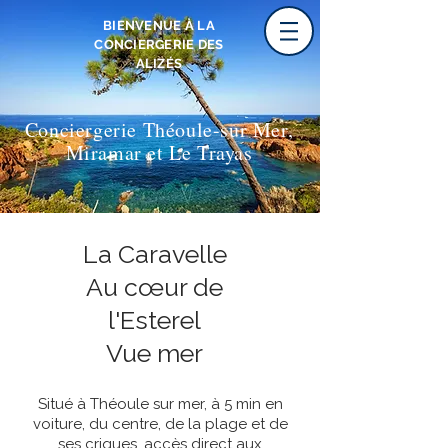
BIENVENUE À LA
CONCIERGERIE DES
ALIZÉS
Conciergerie Théoule-sur Mer,
Miramar et Le Trayas
La Caravelle
Au cœur de
l'Esterel
Vue mer
Situé à Théoule sur mer, à 5 min en
voiture, du centre, de la plage et de
ses criques, accès direct aux